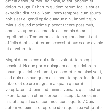
officia deserunt mollitia animi, id est laborum et
dolorum fuga. Et harum quidem rerum facilis est et
expedita distinctio. Nam libero tempore, cum soluta
nobis est eligendi optio cumque nihil impedit quo
minus id quod maxime placeat facere possimus,
omnis voluptas assumenda est, omnis dolor
repellendus. Temporibus autem quibusdam et aut
officiis debitis aut rerum necessitatibus saepe eveniet
ut et voluptates.
Magni dolores eos qui ratione voluptatem sequi
nesciunt. Neque porro quisquam est, qui dolorem
ipsum quia dolor sit amet, consectetur, adipisci velit,
sed quia non numquam eius modi tempora incidunt ut
labore et dolore magnam aliquam quaerat
voluptatem. Ut enim ad minima veniam, quis nostrum
exercitationem ullam corporis suscipit laboriosam,
nisi ut aliquid ex ea commodi consequatur? Quis
autem vel eum iure reprehenderit qui in ea voluptate